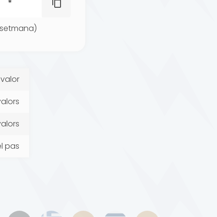
(setmana)
valor
valors
valors
el pas