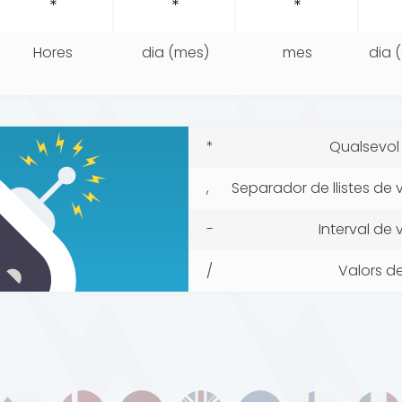
Hores
dia (mes)
mes
dia 
*
Qualsevol 
,
Separador de llistes de 
-
Interval de 
/
Valors d