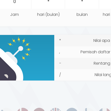
Jam
hari (bulan)
bulan
hari
*
Nilai apa
,
Pemisah daftar 
-
Rentang n
/
Nilai la