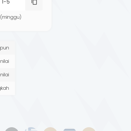
 (minggu)
 pun
nilai
ilai
ngkah