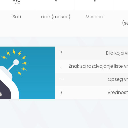
Sati
dan (mesec)
Meseca
(s
*
Bilo koja 
,
Znak za razdvajanje liste v
-
Opseg vr
/
Vrednost