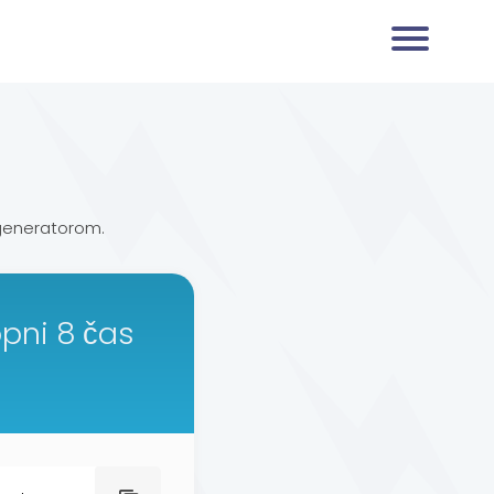
generatorom.
opni 8 čas