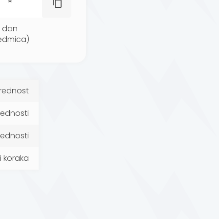
dan
edmica)
vrednost
rednosti
ednosti
i koraka