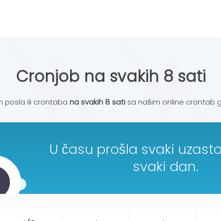
Cronjob na svakih 8 sati
n posla ili crontaba
na svakih 8 sati
sa našim online crontab 
U času prošla svaki uzast
svaki dan.