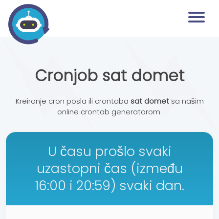
Cronjob sat domet
Kreiranje cron posla ili crontaba
sat domet
sa našim
online crontab generatorom.
U času prošlo svaki
uzastopni čas (između
16:00 i 20:59) svaki dan.