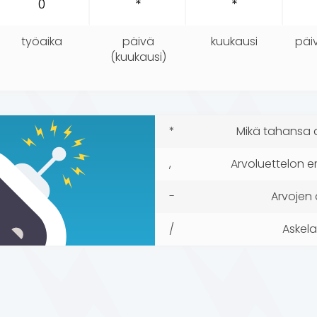
työaika
päivä
kuukausi
päiv
(kuukausi)
*
Mikä tahansa 
,
Arvoluettelon e
-
Arvojen 
/
Askela