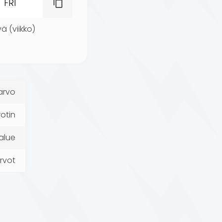
ä (viikko)
arvo
rotin
alue
rvot