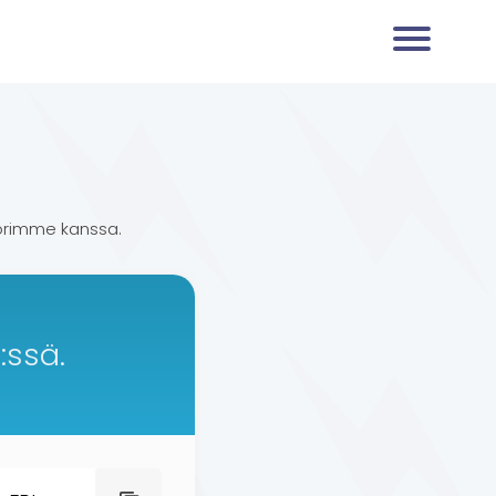
orimme kanssa.
:ssä.