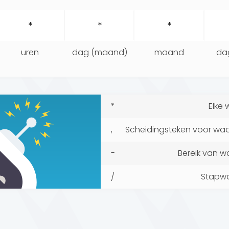
uren
dag (maand)
maand
da
*
Elke
,
Scheidingsteken voor waar
-
Bereik van 
/
Stapw