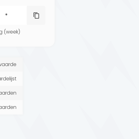
g (week)
 waarde
delijst
waarden
aarden